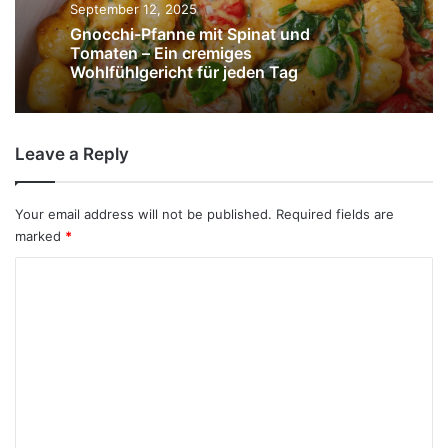
September 12, 2025
Gnocchi-Pfanne mit Spinat und
Tomaten – Ein cremiges
Wohlfühlgericht für jeden Tag
Leave a Reply
Your email address will not be published.
Required fields are
marked
*
C
o
m
m
e
n