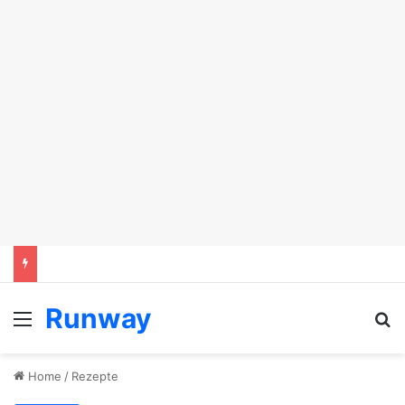
Runway
Menu
Se
Home
/
Rezepte