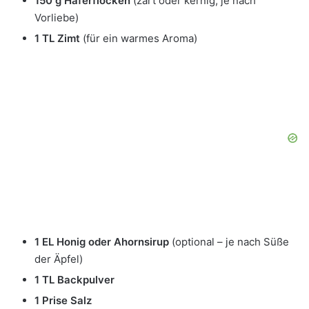
150 g Haferflocken
(zart oder kernig, je nach
Vorliebe)
1 TL Zimt
(für ein warmes Aroma)
1 EL Honig oder Ahornsirup
(optional – je nach Süße
der Äpfel)
1 TL Backpulver
1 Prise Salz