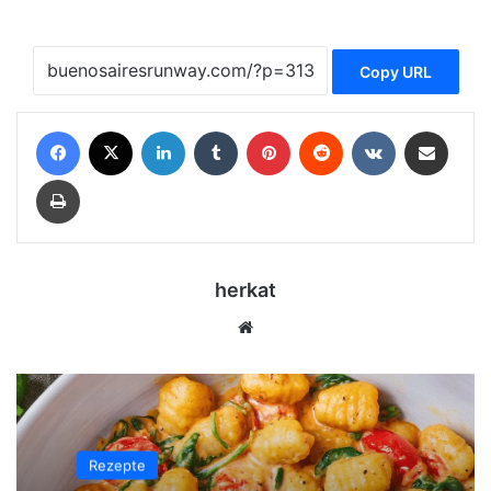
Copy URL
Facebook
X
LinkedIn
Tumblr
Pinterest
Reddit
VKontakte
Share via Email
Print
herkat
Website
Rezepte