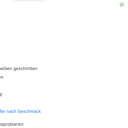
heiben geschnitten
en
g)
ffer nach Geschmack
usprobieren: