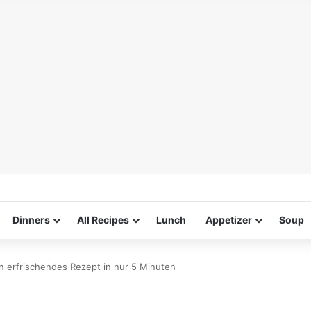
Dinners
All Recipes
Lunch
Appetizer
Soup
n erfrischendes Rezept in nur 5 Minuten