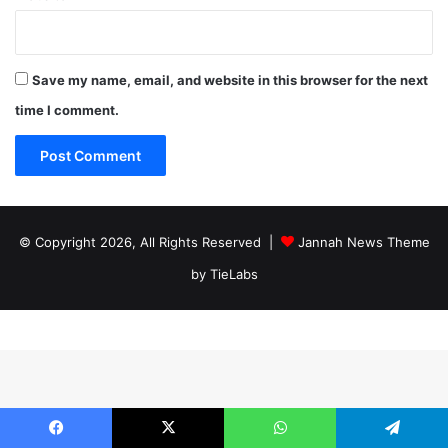
Save my name, email, and website in this browser for the next
time I comment.
© Copyright 2026, All Rights Reserved |
Jannah News Theme
by TieLabs
Facebook
X
WhatsApp
Telegram