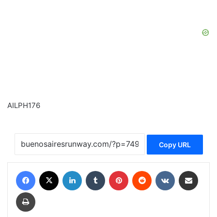
AILPH176
Copy URL
Facebook
X
LinkedIn
Tumblr
Pinterest
Reddit
VKontakte
Share via Email
Print